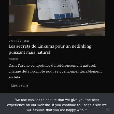
ENTREPRISE
Les secrets de Linkuma pour un netlinking
puissant mais naturel
Marise
Dans l’arène compétitive du référencement naturel,
chaque détail compte pour se positionner durablement
en tête…
Lire la suite
Page:
Next
1
2
…
142
»
We use cookies to ensure that we give you the best
experience on our website. If you continue to use this site we
will assume that you are happy with it.
Copyright © 2026 comment être dans le top 10 Google les 7 astuces.