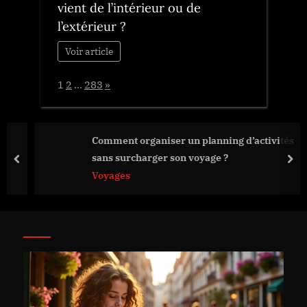
vient de l’intérieur ou de
l’extérieur ?
Voir article
Page:
Next
1
2
…
283
»
Comment organiser un planning d’activités
sans surcharger son voyage ?
prev
nex
Voyages