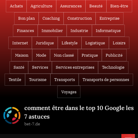
Skip
Achats
Agriculture
Assurances
Beauté
Bien-être
to
Bon plan
Coaching
Construction
Entreprise
content
Finances
Immobilier
Industrie
Informatique
Internet
Juridique
Lifestyle
Logistique
Loisirs
Maison
Mode
Non classé
Pratique
Publicité
Santé
Services
Services entreprises
Technologie
Textile
Tourisme
Transports
Transports de personnes
Voyages
comment être dans le top 10 Google les
7 astuces
bet-7.de