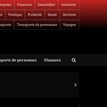
reprise
Finances
Immobilier
Industrie
sé
Pratique
Publicité
Santé
Services
nsports
Transports de personnes
Voyages
sports de personnes
Finances
Toggle
search
form
next