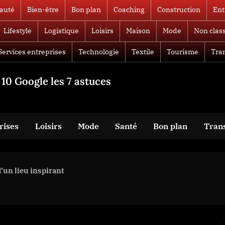
auté
Bien-être
Bon plan
Coaching
Construction
Ent
Lifestyle
Logistique
Loisirs
Maison
Mode
Non clas
Services entreprises
Technologie
Textile
Tourisme
Tra
10 Google les 7 astuces
rises
Loisirs
Mode
Santé
Bon plan
Tran
d’un lieu inspirant