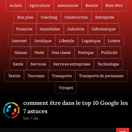
Skip
Achats
Agriculture
Assurances
Beauté
Bien-être
to
Bon plan
Coaching
Construction
Entreprise
content
Finances
Immobilier
Industrie
Informatique
Internet
Juridique
Lifestyle
Logistique
Loisirs
Maison
Mode
Non classé
Pratique
Publicité
Santé
Services
Services entreprises
Technologie
Textile
Tourisme
Transports
Transports de personnes
Voyages
comment être dans le top 10 Google les
7 astuces
bet-7.de