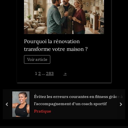
Pourquoi la rénovation
transforme votre maison ?
Voir article
Page:
1
2
…
283
Next
»
Évitez les erreurs courantes en fitness grâce à
l’accompagnement d’un coach sportif
prev
nex
Pratique