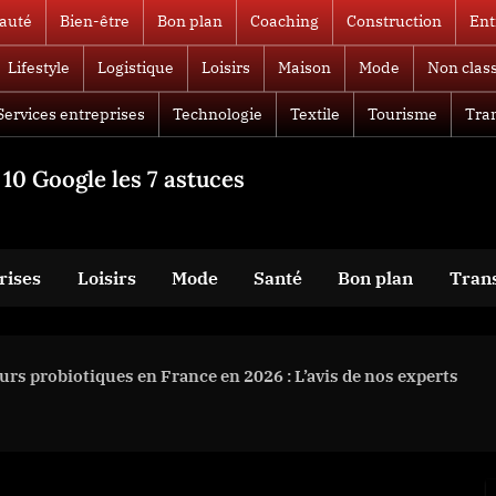
auté
Bien-être
Bon plan
Coaching
Construction
Ent
Lifestyle
Logistique
Loisirs
Maison
Mode
Non clas
Services entreprises
Technologie
Textile
Tourisme
Tra
10 Google les 7 astuces
rises
Loisirs
Mode
Santé
Bon plan
Tran
rs probiotiques en France en 2026 : L’avis de nos experts