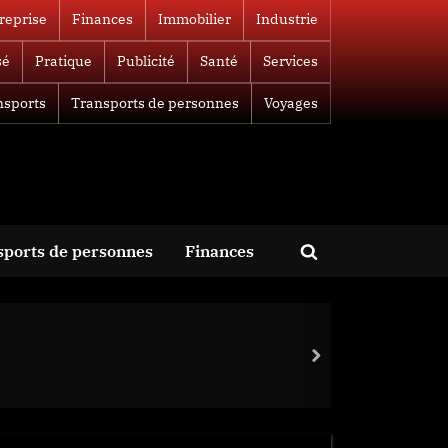
reprise
Finances
Immobilier
Industrie
sé
Pratique
Publicité
Santé
Services
nsports
Transports de personnes
Voyages
sports de personnes
Finances
Toggle
search
form
next