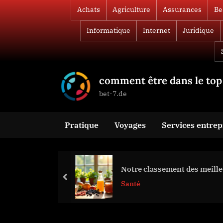
Skip
Achats
Agriculture
Assurances
Be
to
Informatique
Internet
Juridique
content
comment être dans le top 
bet-7.de
Pratique
Voyages
Services entrep
Notre classement des meilleu
prev
Santé