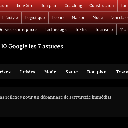
auté
Bien-être
Bon plan
Coaching
Construction
Ent
Lifestyle
Logistique
Loisirs
Maison
Mode
Non clas
Services entreprises
Technologie
Textile
Tourisme
Tra
10 Google les 7 astuces
rises
Loisirs
Mode
Santé
Bon plan
Tran
bons réflexes pour un dépannage de serrurerie immédiat