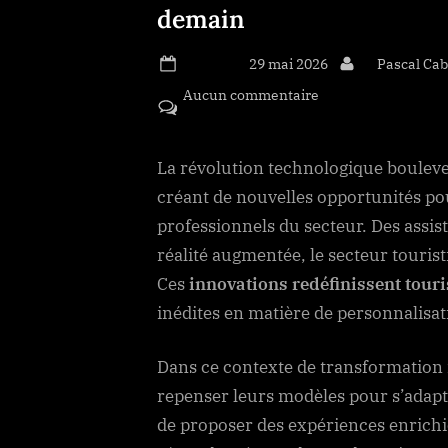
demain
Posted on
29 mai 2026
By
Pascal Ca
Aucun commentaire
sur Les innovations
demain
La révolution technologique bouleve
créant de nouvelles opportunités po
professionnels du secteur. Des assis
réalité augmentée, le secteur touri
Ces
innovations redéfinissent tour
inédites en matière de personnalisati
Dans ce contexte de transformation 
repenser leurs modèles pour s’adapte
de proposer des expériences enrichi