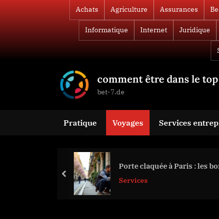
Skip
Achats
Agriculture
Assurances
Be
to
Informatique
Internet
Juridique
content
comment être dans le top 
bet-7.de
Pratique
Voyages
Services entrep
Porte claquée à Paris : les 
prev
Services