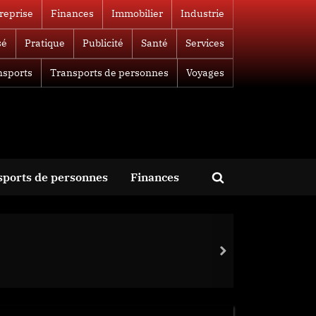
reprise
Finances
Immobilier
Industrie
sé
Pratique
Publicité
Santé
Services
nsports
Transports de personnes
Voyages
sports de personnes
Finances
Toggle
search
form
next