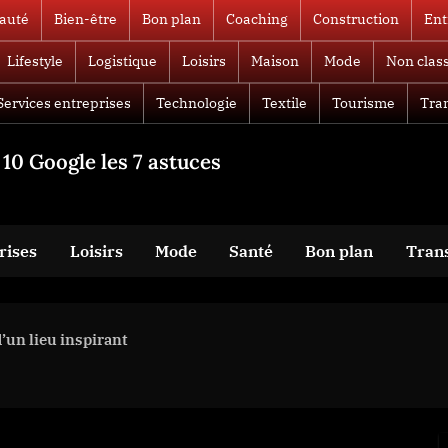
auté
Bien-être
Bon plan
Coaching
Construction
Ent
Lifestyle
Logistique
Loisirs
Maison
Mode
Non clas
Services entreprises
Technologie
Textile
Tourisme
Tra
10 Google les 7 astuces
rises
Loisirs
Mode
Santé
Bon plan
Tran
d’un lieu inspirant