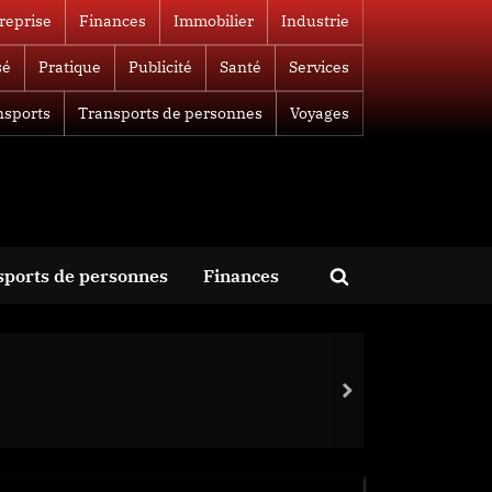
reprise
Finances
Immobilier
Industrie
sé
Pratique
Publicité
Santé
Services
nsports
Transports de personnes
Voyages
sports de personnes
Finances
Toggle
search
form
next