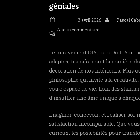
géniales
Posted on
3 avril 2026
By
Pascal Cab
Aucun commentaire
sur Transformez to
géniales
Le mouvement DIY, ou « Do It Yours
adeptes, transformant la manière d
décoration de nos intérieurs. Plus q
philosophie qui invite à la créativité
votre espace de vie. Loin des standa
d’insuffler une âme unique à chaque
Imaginer, concevoir, et réaliser soi
satisfaction incomparable. Que vous
curieux, les possibilités pour trans