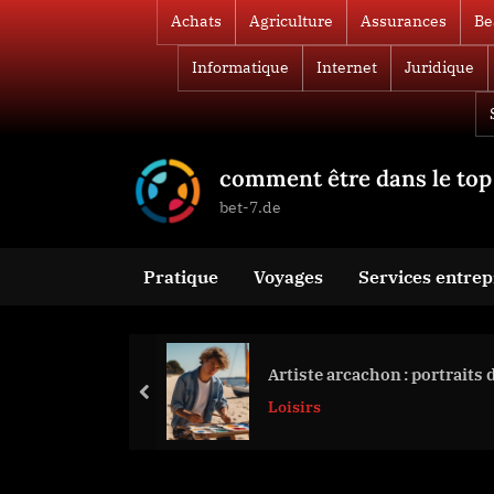
Skip
Achats
Agriculture
Assurances
Be
to
Informatique
Internet
Juridique
content
comment être dans le top 
bet-7.de
Pratique
Voyages
Services entrep
Artiste arcachon : portraits 
prev
Loisirs