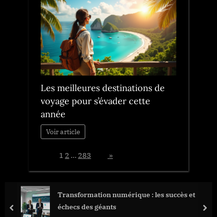
Les meilleures destinations de
voyage pour s’évader cette
année
Voir article
Page:
1
2
…
283
Next
»
Transformation numérique : les succès et
échecs des géants
prev
nex