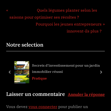
Navigation
Previous Post:
Quels légumes planter selon les
de
saisons pour optimiser ses récoltes ?
Next Post:
Pourquoi les jeunes entrepreneurs
l’article
innovent-ils plus ?
Notre selection
Secrets d’investissement pour un jardin
immobilier réussi
prev
next
Pratique
Laisser un commentaire
Annuler la réponse
Vous devez
vous connecter
pour publier un