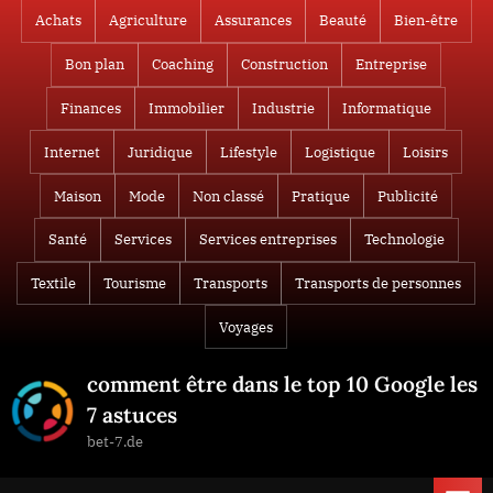
Skip
Achats
Agriculture
Assurances
Beauté
Bien-être
to
Bon plan
Coaching
Construction
Entreprise
content
Finances
Immobilier
Industrie
Informatique
Internet
Juridique
Lifestyle
Logistique
Loisirs
Maison
Mode
Non classé
Pratique
Publicité
Santé
Services
Services entreprises
Technologie
Textile
Tourisme
Transports
Transports de personnes
Voyages
comment être dans le top 10 Google les
7 astuces
bet-7.de