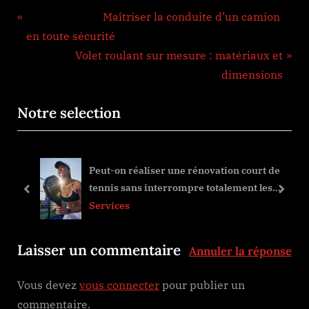
Navigation
Previous Post:
Maîtriser la conduite d’un camion
de
en toute sécurité
Next Post:
Volet roulant sur mesure : matériaux et
l’article
dimensions
Notre selection
Peut-on réaliser une rénovation court de
tennis sans interrompre totalement les
prev
next
activités ?
Services
Laisser un commentaire
Annuler la réponse
Vous devez
vous connecter
pour publier un
commentaire.