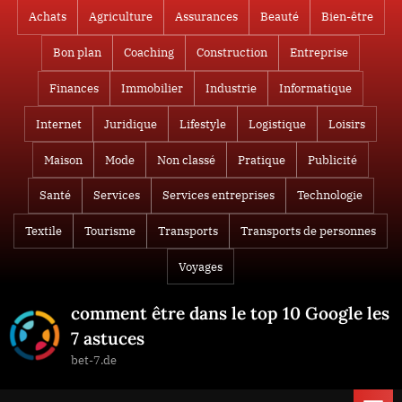
Skip
Achats
Agriculture
Assurances
Beauté
Bien-être
to
Bon plan
Coaching
Construction
Entreprise
content
Finances
Immobilier
Industrie
Informatique
Internet
Juridique
Lifestyle
Logistique
Loisirs
Maison
Mode
Non classé
Pratique
Publicité
Santé
Services
Services entreprises
Technologie
Textile
Tourisme
Transports
Transports de personnes
Voyages
comment être dans le top 10 Google les
7 astuces
bet-7.de