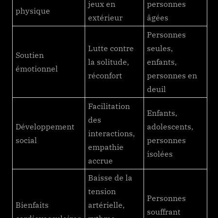
jeux en
personnes
physique
extérieur
âgées
Personnes
Lutte contre
seules,
Soutien
la solitude,
enfants,
émotionnel
réconfort
personnes en
deuil
Facilitation
Enfants,
des
Développement
adolescents,
interactions,
social
personnes
empathie
isolées
accrue
Baisse de la
tension
Personnes
Bienfaits
artérielle,
souffrant