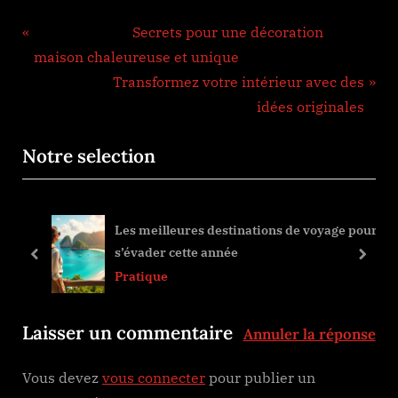
Navigation
Previous Post:
Secrets pour une décoration
de
maison chaleureuse et unique
Next Post:
Transformez votre intérieur avec des
l’article
idées originales
Notre selection
Les meilleures destinations de voyage pour
s’évader cette année
prev
next
Pratique
Laisser un commentaire
Annuler la réponse
Vous devez
vous connecter
pour publier un