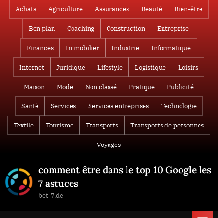
Skip
Achats
Agriculture
Assurances
Beauté
Bien-être
to
Bon plan
Coaching
Construction
Entreprise
content
Finances
Immobilier
Industrie
Informatique
Internet
Juridique
Lifestyle
Logistique
Loisirs
Maison
Mode
Non classé
Pratique
Publicité
Santé
Services
Services entreprises
Technologie
Textile
Tourisme
Transports
Transports de personnes
Voyages
comment être dans le top 10 Google les
7 astuces
bet-7.de