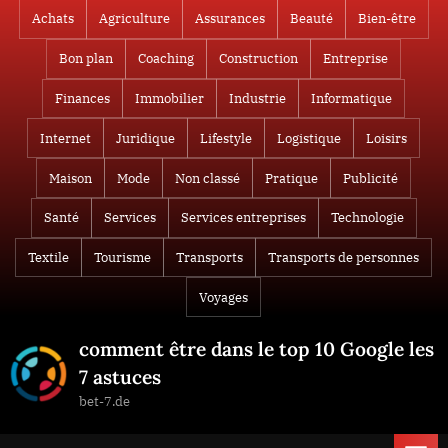
Skip
Achats
Agriculture
Assurances
Beauté
Bien-être
to
Bon plan
Coaching
Construction
Entreprise
content
Finances
Immobilier
Industrie
Informatique
Internet
Juridique
Lifestyle
Logistique
Loisirs
Maison
Mode
Non classé
Pratique
Publicité
Santé
Services
Services entreprises
Technologie
Textile
Tourisme
Transports
Transports de personnes
Voyages
comment être dans le top 10 Google les
7 astuces
bet-7.de