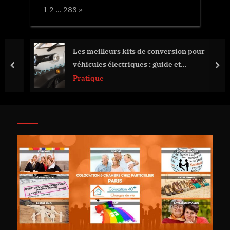
Page:
Next
1
2
…
283
»
Les meilleurs kits de conversion pour
véhicules électriques : guide et
prev
nex
recommandations
Pratique