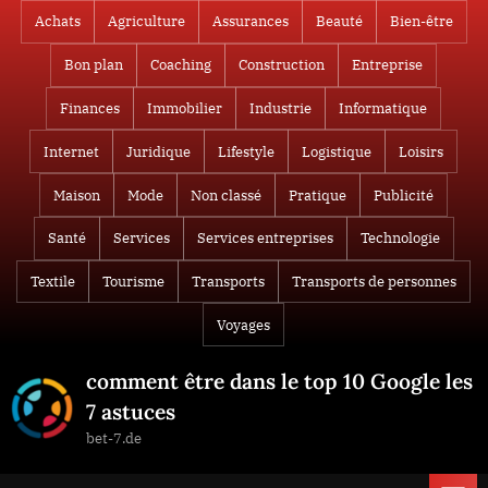
Skip
Achats
Agriculture
Assurances
Beauté
Bien-être
to
Bon plan
Coaching
Construction
Entreprise
content
Finances
Immobilier
Industrie
Informatique
Internet
Juridique
Lifestyle
Logistique
Loisirs
Maison
Mode
Non classé
Pratique
Publicité
Santé
Services
Services entreprises
Technologie
Textile
Tourisme
Transports
Transports de personnes
Voyages
comment être dans le top 10 Google les
7 astuces
bet-7.de