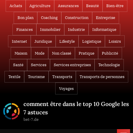
Skip
Achats
Agriculture
Assurances
Beauté
Bien-être
to
Bon plan
Coaching
Construction
Entreprise
content
Finances
Immobilier
Industrie
Informatique
Internet
Juridique
Lifestyle
Logistique
Loisirs
Maison
Mode
Non classé
Pratique
Publicité
Santé
Services
Services entreprises
Technologie
Textile
Tourisme
Transports
Transports de personnes
Voyages
comment être dans le top 10 Google les
7 astuces
bet-7.de