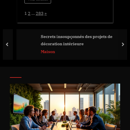
Page:
Next
1
2
…
283
»
Secrets insoupçonnés des projets de
décoration intérieure
prev
nex
Maison