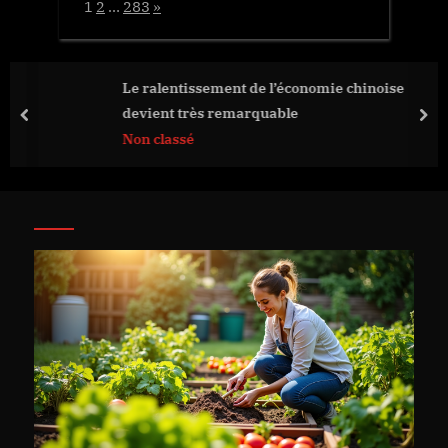
Page:
Next
1
2
…
283
»
Le ralentissement de l’économie chinoise
devient très remarquable
prev
nex
Non classé