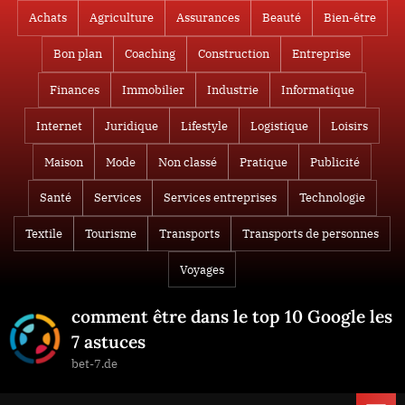
Skip
Achats
Agriculture
Assurances
Beauté
Bien-être
to
Bon plan
Coaching
Construction
Entreprise
content
Finances
Immobilier
Industrie
Informatique
Internet
Juridique
Lifestyle
Logistique
Loisirs
Maison
Mode
Non classé
Pratique
Publicité
Santé
Services
Services entreprises
Technologie
Textile
Tourisme
Transports
Transports de personnes
Voyages
comment être dans le top 10 Google les
7 astuces
bet-7.de