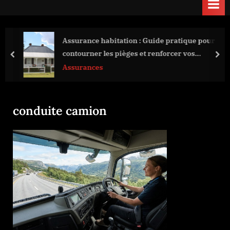
Assurance habitation : Guide pratique pour
contourner les pièges et renforcer vos
prev
nex
garanties
Assurances
conduite camion