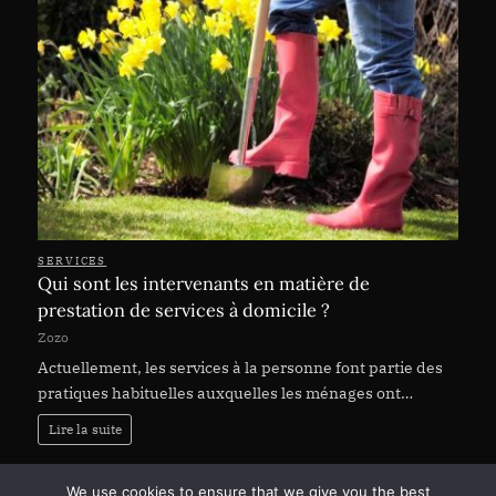
SERVICES
Qui sont les intervenants en matière de
prestation de services à domicile ?
Zozo
Actuellement, les services à la personne font partie des
pratiques habituelles auxquelles les ménages ont…
Lire la suite
Page:
Next
1
2
…
142
»
We use cookies to ensure that we give you the best