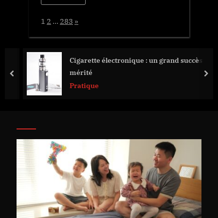
Page:
Next
1
2
…
283
»
Cigarette électronique : un grand succès
mérité
prev
nex
Pratique