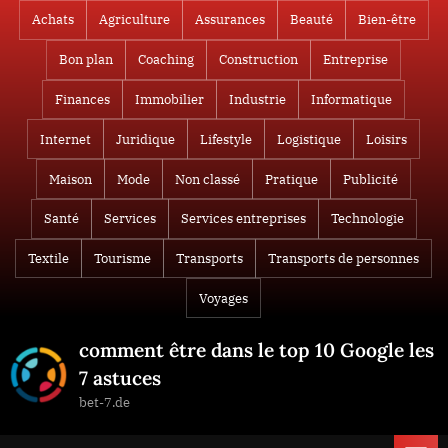
Skip
Achats
Agriculture
Assurances
Beauté
Bien-être
to
Bon plan
Coaching
Construction
Entreprise
content
Finances
Immobilier
Industrie
Informatique
Internet
Juridique
Lifestyle
Logistique
Loisirs
Maison
Mode
Non classé
Pratique
Publicité
Santé
Services
Services entreprises
Technologie
Textile
Tourisme
Transports
Transports de personnes
Voyages
comment être dans le top 10 Google les
7 astuces
bet-7.de