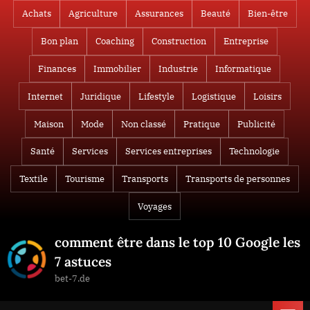
Skip
Achats
Agriculture
Assurances
Beauté
Bien-être
to
Bon plan
Coaching
Construction
Entreprise
content
Finances
Immobilier
Industrie
Informatique
Internet
Juridique
Lifestyle
Logistique
Loisirs
Maison
Mode
Non classé
Pratique
Publicité
Santé
Services
Services entreprises
Technologie
Textile
Tourisme
Transports
Transports de personnes
Voyages
comment être dans le top 10 Google les
7 astuces
bet-7.de