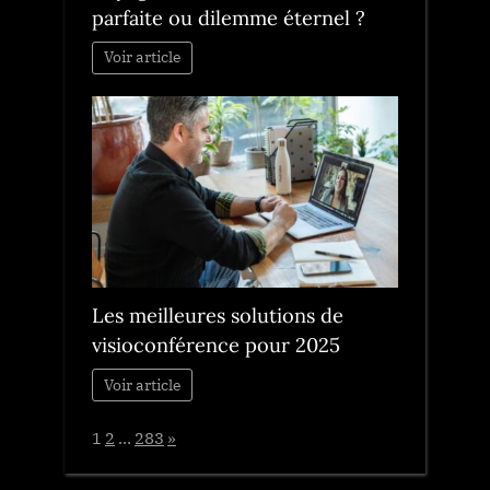
parfaite ou dilemme éternel ?
Voir article
Les meilleures solutions de
visioconférence pour 2025
Voir article
Page:
Next
1
2
…
283
»